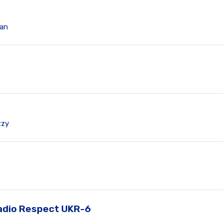
Zan
zzy
adio Respect UKR-6