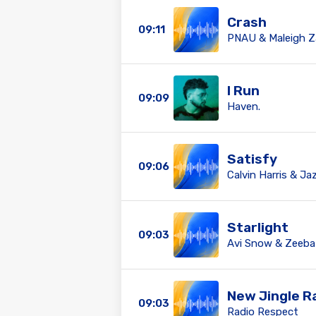
Crash
09:11
PNAU & Maleigh 
I Run
09:09
Haven.
Satisfy
09:06
Calvin Harris & Ja
Starlight
09:03
Avi Snow & Zeeba
New Jingle R
09:03
Radio Respect