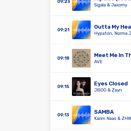
09:23
Sigala & Jaxomy
Outta My He
09:21
Hypaton, Norma J
Meet Me In T
09:18
AVE
Eyes Closed
09:15
JISOO & Zayn
SAMBA
09:13
Karim Naas & ZHI