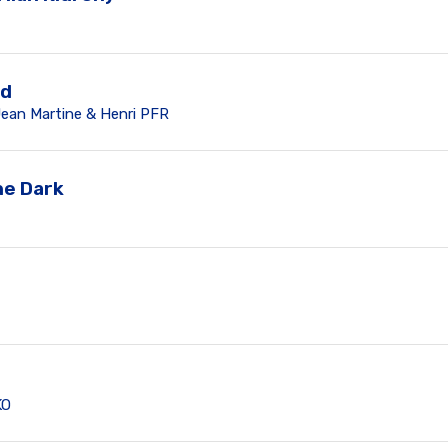
ad
ean Martine & Henri PFR
he Dark
KO