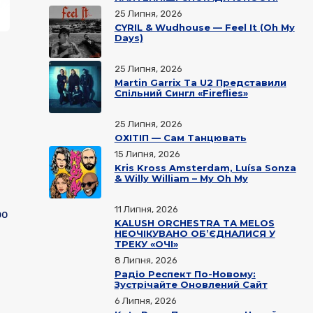
25 Липня, 2026
CYRIL & Wudhouse — Feel It (Oh My
Days)
25 Липня, 2026
Martin Garrix Та U2 Представили
Спільний Сингл «Fireflies»
25 Липня, 2026
ОХІТІП — Сам Танцювать
15 Липня, 2026
Kris Kross Amsterdam, Luísa Sonza
& Willy William – My Oh My
11 Липня, 2026
ро
KALUSH ORCHESTRA ТА MELOS
НЕОЧІКУВАНО ОБ’ЄДНАЛИСЯ У
ТРЕКУ «ОЧІ»
8 Липня, 2026
Радіо Респект По-Новому:
Зустрічайте Оновлений Сайт
6 Липня, 2026