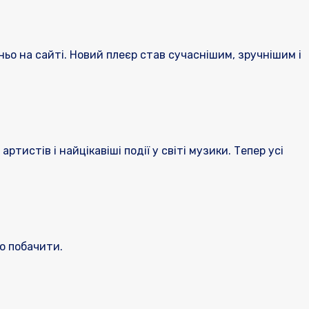
ьо на сайті. Новий плеєр став сучаснішим, зручнішим і
ртистів і найцікавіші події у світі музики. Тепер усі
то побачити.