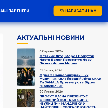
НАШІ ПАРТНЕРИ
НАПИСАТИ НАМ
АКТУАЛЬНІ НОВИНИ
6 Серпня, 2026
Останнє Літо, Море І Почуття:
Настя Балог Презентує Нову
Пісню «Чорне Море»
31 Липня, 2026
Одна З Найнеочікуваніших
Музичних Колаборацій Літа: СКАЙ
Та JAMALA Презентують Відео
“Божевільні”
30 Липня, 2026
ПРОЄКТ FAJNA ПРЕЗЕНТУЄ
СТИЛЬНИЙ ПОП-R&B СИНГЛ
«ВУЛИЦЯ» – МАНДРІВКУ У
НАЙТЕПЛІШІ СПОГАДИ ЮНОСТІ.