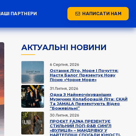
НАШІ ПАРТНЕРИ
НАПИСАТИ НАМ
АКТУАЛЬНІ НОВИНИ
6 Серпня, 2026
Останнє Літо, Море І Почуття:
Настя Балог Презентує Нову
Пісню «Чорне Море»
31 Липня, 2026
Одна З Найнеочікуваніших
Музичних Колаборацій Літа: СКАЙ
Та JAMALA Презентують Відео
“Божевільні”
30 Липня, 2026
ПРОЄКТ FAJNA ПРЕЗЕНТУЄ
СТИЛЬНИЙ ПОП-R&B СИНГЛ
«ВУЛИЦЯ» – МАНДРІВКУ У
НАЙТЕПЛІШІ СПОГАДИ ЮНОСТІ.