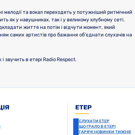
і мелодії та вокал переходять у потужніший ритмічний
ть як у навушниках, так і у великому клубному сеті.
дкладати життя на потім і відчути момент, який
ням самих артистів про бажання об’єднати слухачів на
 звучить в етері Radio Respect.
ЦІЯ
ЕТЕР
СЛУХАТИ ЕТЕР
О
ЩО ГРАЛО В ЕТЕРІ
ГАРЯЧІ НОВИНКИ ТИЖНЯ