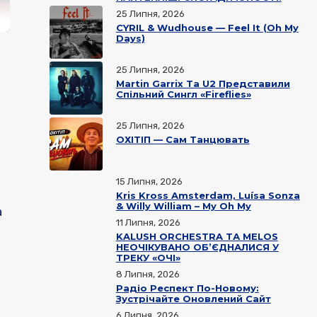
25 Липня, 2026
CYRIL & Wudhouse — Feel It (Oh My
Days)
25 Липня, 2026
Martin Garrix Та U2 Представили
Спільний Сингл «Fireflies»
25 Липня, 2026
ОХІТІП — Сам Танцювать
15 Липня, 2026
Kris Kross Amsterdam, Luísa Sonza
& Willy William – My Oh My
а
11 Липня, 2026
KALUSH ORCHESTRA ТА MELOS
НЕОЧІКУВАНО ОБ’ЄДНАЛИСЯ У
ТРЕКУ «ОЧІ»
8 Липня, 2026
Радіо Респект По-Новому:
Зустрічайте Оновлений Сайт
6 Липня, 2026