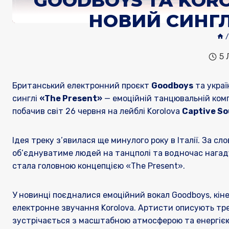
GOODBOYS ТА KOR
НОВИЙ СИНГЛ
/
5 
Британський електронний проєкт
Goodboys
та украї
синглі
«The Present»
— емоційній танцювальній комп
побачив світ 26 червня на лейблі Korolova
Captive So
Ідея треку з’явилася ще минулого року в Італії. За с
об’єднуватиме людей на танцполі та водночас нагад
стала головною концепцією «The Present».
У новинці поєдналися емоційний вокал Goodboys, кін
електронне звучання Korolova. Артисти описують трек
зустрічається з масштабною атмосферою та енергіє