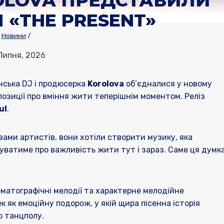
OLOVA ПРЕДСТАВИЛИ
 «THE PRESENT»
Новини
/
Липня, 2026
нська DJ і продюсерка
Korolova
об’єдналися у новому
озиції про вміння жити теперішнім моментом. Реліз
ul
.
ловами артистів, вони хотіли створити музику, яка
уватиме про важливість жити тут і зараз. Саме ця думк
ематографічні мелодії та характерне мелодійне
 як емоційну подорож, у якій щира пісенна історія
ю танцполу.