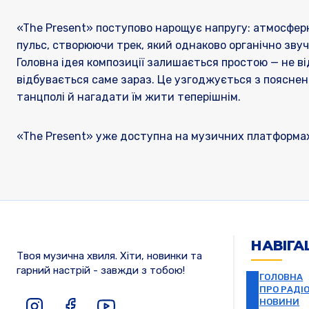
«The Present» поступово нарощує напругу: атмосферн
пульс, створюючи трек, який однаково органічно звучи
Головна ідея композиції залишається простою — не ві
відбувається саме зараз. Це узгоджується з пояснен
танцполі й нагадати їм жити теперішнім.
«The Present» уже доступна на музичних платформах і
НАВІГА
Твоя музична хвиля. Хіти, новинки та
гарний настрій - завжди з тобою!
ГОЛОВНА
ПРО РАДІ
НОВИНИ