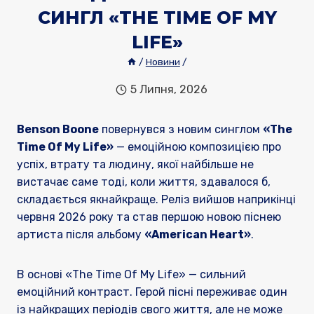
СИНГЛ «THE TIME OF MY
LIFE»
/
Новини
/
5 Липня, 2026
Benson Boone
повернувся з новим синглом
«The
Time Of My Life»
— емоційною композицією про
успіх, втрату та людину, якої найбільше не
вистачає саме тоді, коли життя, здавалося б,
складається якнайкраще. Реліз вийшов наприкінці
червня 2026 року та став першою новою піснею
артиста після альбому
«American Heart»
.
В основі «The Time Of My Life» — сильний
емоційний контраст. Герой пісні переживає один
із найкращих періодів свого життя, але не може