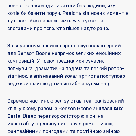
повністю насолодитися ним без людини, яку
хотів би бачити поруч. Радість від нових моментів
тут постійно переплітається з тугою та
спогадами про того, хто пішов надто рано.
За звучанням новинка продовжує характерний
для Benson Boone напрямок великих емоційних
композицій. У треку поєдналися сучасна
попмузика, драматична подача та легкий ретро-
відтінок, а впізнаваний вокал артиста поступово
веде композицію до масштабної кульмінації.
Окремою частиною релізу став театралізований
кліп, у якому разом із Benson Boone знялася
Alix
Earle
. Відео перетворює історію пісні на
масштабну сценічну виставу з романтикою,
фантазійними пригодами та постійною зміною