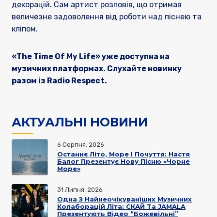
декорацій. Сам артист розповів, що отримав
величезне задоволення від роботи над піснею та
кліпом.
«The Time Of My Life» уже доступна на
музичних платформах. Слухайте новинку
разом із Radio Respect.
АКТУАЛЬНІ НОВИНИ
6 Серпня, 2026
Останнє Літо, Море І Почуття: Настя
Балог Презентує Нову Пісню «Чорне
Море»
31 Липня, 2026
Одна З Найнеочікуваніших Музичних
Колаборацій Літа: СКАЙ Та JAMALA
Презентують Відео “Божевільні”